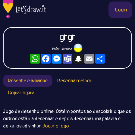
Login
grgr
País: Ukraine
WhatsApp
Facebook
Messenger
Teams
Snapchat
Email
Compartilhe
Desenhe e adivinhe
Desenha melhor
Copiar figura
Jogo de desenho online. Obtém pontos ao descobrir o que os
outros estão a desenhar e depois desenha uma palavra e
deixa-os adivinhar.
Jogar o jogo