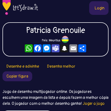
Login
Patricia Grenouile
País: Mauritius
WhatsApp
Facebook
Messenger
Teams
Snapchat
Email
Compartilhe
Desenhe e adivinhe
Desenha melhor
Copiar figura
Jogo de desenho multijogador online. Os jogadores
escolhem uma imagem da lista e depois fazem a melhor cópia
dela. O jogador com o melhor desenho ganha!
Jogar o jogo