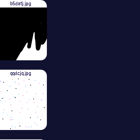
b5datj.jpg
qqdcjq.jpg