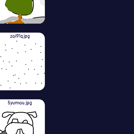
zoi91q.jpg
5yumou.jpg