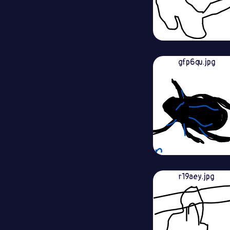
gfp6qu.jpg
r19aey.jpg