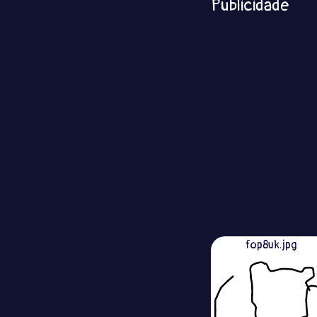
Publicidade
fop8uk.jpg