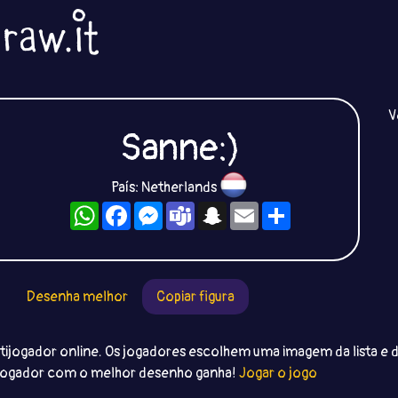
V
Sanne:)
País: Netherlands
WhatsApp
Facebook
Messenger
Teams
Snapchat
Email
Compartilhe
Desenha melhor
Copiar figura
ijogador online. Os jogadores escolhem uma imagem da lista e 
 jogador com o melhor desenho ganha!
Jogar o jogo