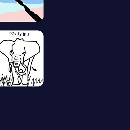
97xjty.jpg