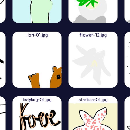
lion-01.jpg
flower-12.jpg
ladybug-01.jpg
starfish-01.jpg