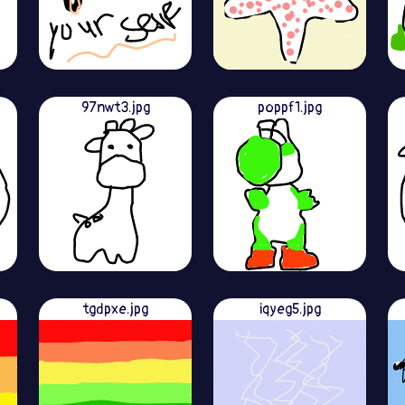
97nwt3.jpg
poppf1.jpg
tgdpxe.jpg
iqyeg5.jpg