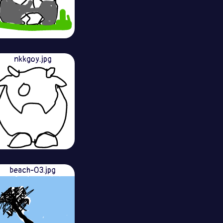
nkkgoy.jpg
beach-03.jpg