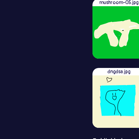
mushroom-05.jpg
dngdsa.jpg