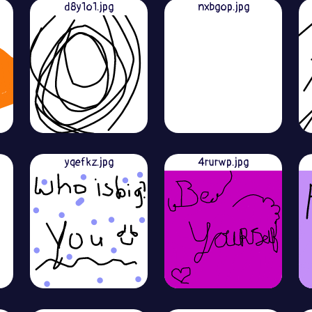
d8y1o1.jpg
nxbgop.jpg
yqefkz.jpg
4rurwp.jpg