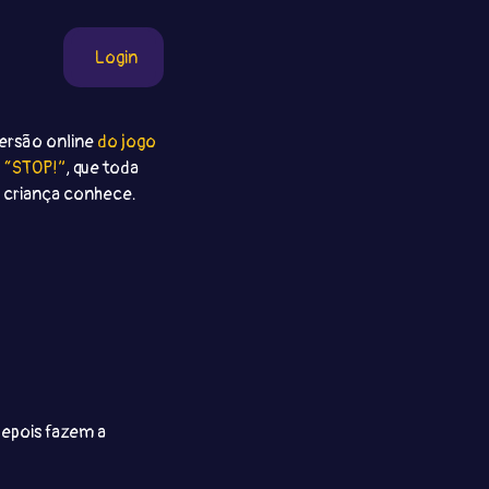
Login
ersão online
do jogo
“STOP!”
, que toda
criança conhece.
depois fazem a