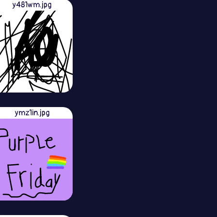
y481wm.jpg
ymz1in.jpg