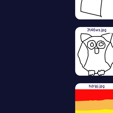
3t46ws.jpg
hdripj.jpg