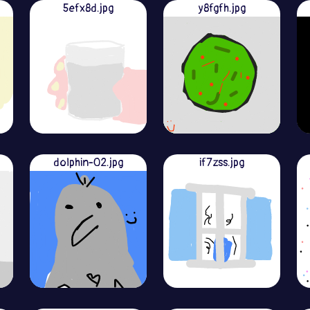
5efx8d.jpg
y8fgfh.jpg
dolphin-02.jpg
if7zss.jpg