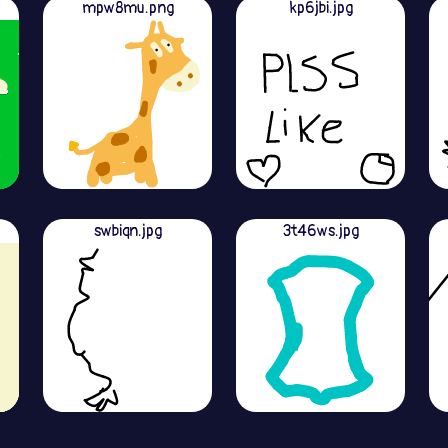
mpw8mu.png
kp6jbi.jpg
swbiqn.jpg
3t46ws.jpg