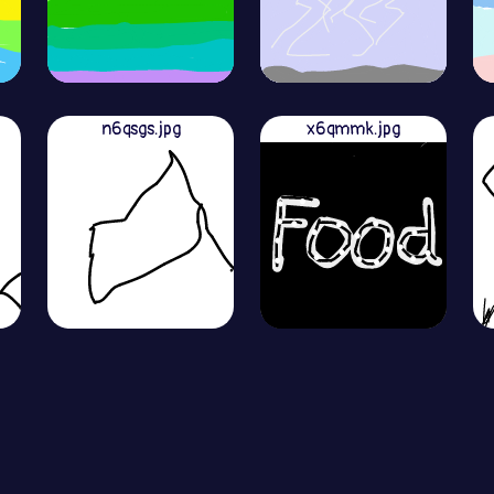
n6qsgs.jpg
x6qmmk.jpg
View More