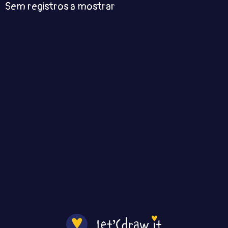
Sem registros a mostrar