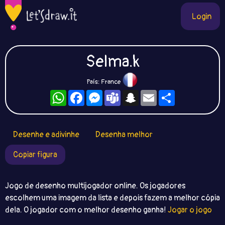
Login
Selma.k
País: France
WhatsApp
Facebook
Messenger
Teams
Snapchat
Email
Compartilhe
Desenhe e adivinhe
Desenha melhor
Copiar figura
Jogo de desenho multijogador online. Os jogadores
escolhem uma imagem da lista e depois fazem a melhor cópia
dela. O jogador com o melhor desenho ganha!
Jogar o jogo