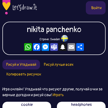
Войти
nikita panchenko
Страна: Sweden
WhatsApp
Facebook
Messenger
Teams
Snapchat
Email
Ресурс
Рисуй и Угадывай
Рисуй лучше всех
Копировать рисунок
Игра онлайн! Угадывай что рисуют другие, получай очки за
верные догадки и рисуй сам!
Играть
cookie
headphones