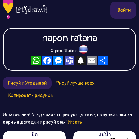
Войти
napon ratana
Страна: Thailand
WhatsApp
Facebook
Messenger
Teams
Snapchat
Email
Ресурс
Рисуй и Угадывай
Рисуй лучше всех
Копировать рисунок
Игра онлайн! Угадывай что рисуют другие, получай очки за
верные догадки и рисуй сам!
Играть
มือ
แม่น้ำ