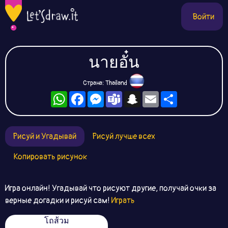
Войти
นายอั๋น
Страна: Thailand
WhatsApp
Facebook
Messenger
Teams
Snapchat
Email
Ресурс
Рисуй и Угадывай
Рисуй лучше всех
Копировать рисунок
Игра онлайн! Угадывай что рисуют другие, получай очки за
верные догадки и рисуй сам!
Играть
โถส้วม