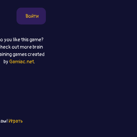
Войти
o you like this game?
heck out more brain
raining games created
by
Gamiac.net
.
сам!
Играть