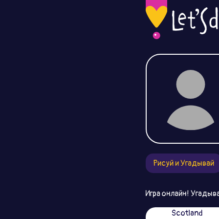
Рисуй и Угадывай
Игра онлайн! Угадыва
Scotland