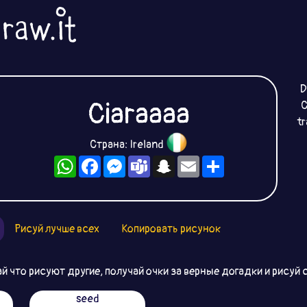
D
Ciaraaaa
C
t
Страна: Ireland
WhatsApp
Facebook
Messenger
Teams
Snapchat
Email
Ресурс
Рисуй лучше всех
Копировать рисунок
й что рисуют другие, получай очки за верные догадки и рисуй 
seed