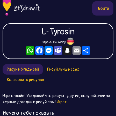
Войти
L-Tyrosin
Страна: Germany
WhatsApp
Facebook
Messenger
Teams
Snapchat
Email
Ресурс
Рисуй и Угадывай
Рисуй лучше всех
Копировать рисунок
Игра онлайн! Угадывай что рисуют другие, получай очки за
верные догадки и рисуй сам!
Играть
Нечего тебе показать