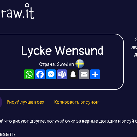
Lycke Wensund
лю
д
Страна: Sweden
WhatsApp
Facebook
Messenger
Teams
Snapchat
Email
Ресурс
Рисуй лучше всех
Копировать рисунок
й что рисуют другие, получай очки за верные догадки и рисуй 
азать