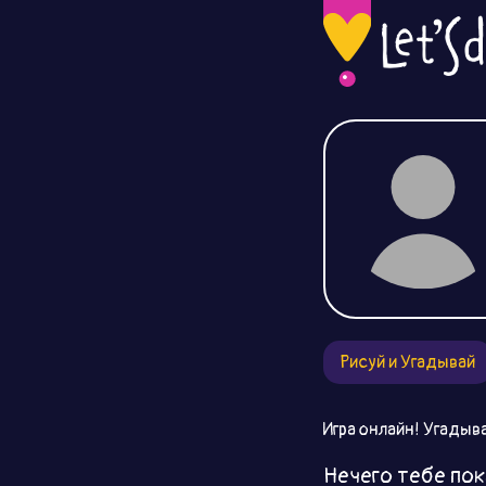
Рисуй и Угадывай
Игра онлайн! Угадыва
Нечего тебе пок