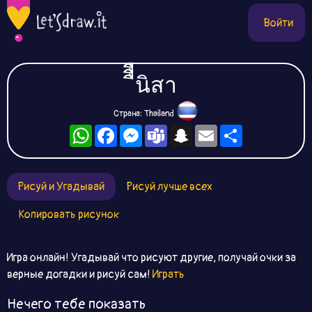
Войти
ืืืนิสา
Страна: Thailand
WhatsApp
Facebook
Messenger
Teams
Snapchat
Email
Ресурс
Рисуй и Угадывай
Рисуй лучше всех
Копировать рисунок
Игра онлайн! Угадывай что рисуют другие, получай очки за
верные догадки и рисуй сам!
Играть
Нечего тебе показать