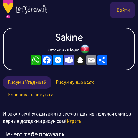
Войти
Sakine
Страна: Azerbaijan
WhatsApp
Facebook
Messenger
Teams
Snapchat
Email
Ресурс
Рисуй и Угадывай
Рисуй лучше всех
Копировать рисунок
Игра онлайн! Угадывай что рисуют другие, получай очки за
верные догадки и рисуй сам!
Играть
Нечего тебе показать