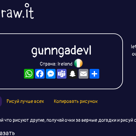
gunngadevl
le
o
Страна: Ireland
WhatsApp
Facebook
Messenger
Teams
Snapchat
Email
Ресурс
Рисуй лучше всех
Копировать рисунок
й что рисуют другие, получай очки за верные догадки и рисуй 
азать