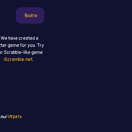
Войти
We have created a
tter game for you. Try
ur Scrabble-like game
iScramble.net
.
сам!
Играть