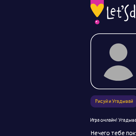
Рисуй и Угадывай
Игра онлайн! Угадыва
Нечего тебе пок