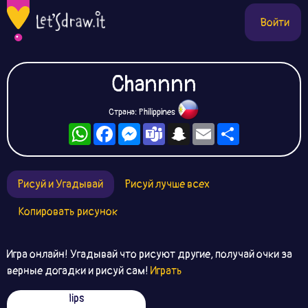
Войти
Channnn
Страна: Philippines
WhatsApp
Facebook
Messenger
Teams
Snapchat
Email
Ресурс
Рисуй и Угадывай
Рисуй лучше всех
Копировать рисунок
Игра онлайн! Угадывай что рисуют другие, получай очки за
верные догадки и рисуй сам!
Играть
lips