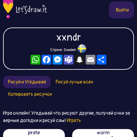
Войти
xxndr
Страна: Sweden
WhatsApp
Facebook
Messenger
Teams
Snapchat
Email
Ресурс
Рисуй и Угадывай
Рисуй лучше всех
Копировать рисунок
Игра онлайн! Угадывай что рисуют другие, получай очки за
верные догадки и рисуй сам!
Играть
pirate
worm