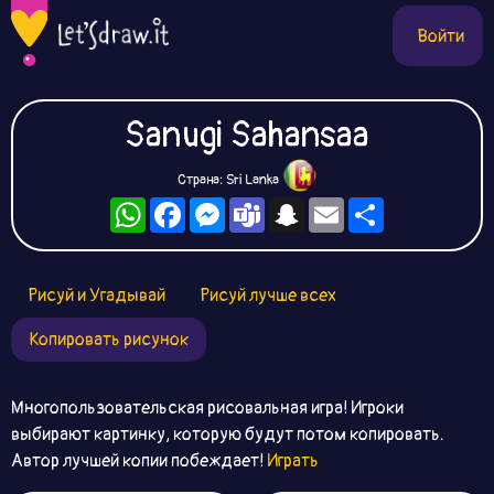
Войти
Sanugi Sahansaa
Страна: Sri Lanka
WhatsApp
Facebook
Messenger
Teams
Snapchat
Email
Ресурс
Рисуй и Угадывай
Рисуй лучше всех
Копировать рисунок
Многопользовательская рисовальная игра! Игроки
выбирают картинку, которую будут потом копировать.
Автор лучшей копии побеждает!
Играть