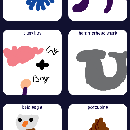
piggy boy
hammerhead shark
bald eagle
porcupine