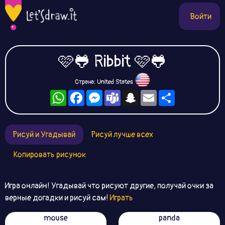
Войти
🩷🐸 Ribbit 🩷🐸
Страна: United States
WhatsApp
Facebook
Messenger
Teams
Snapchat
Email
Ресурс
Рисуй и Угадывай
Рисуй лучше всех
Копировать рисунок
Игра онлайн! Угадывай что рисуют другие, получай очки за
верные догадки и рисуй сам!
Играть
mouse
panda