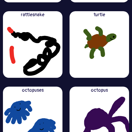
rattlesnake
turtle
octopuses
octopus