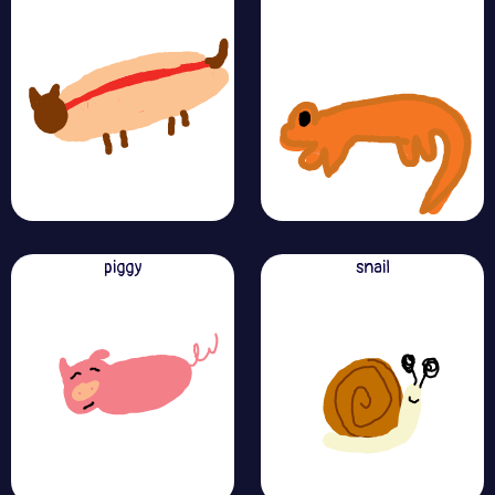
piggy
snail