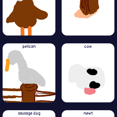
pelican
cow
sausage dog
newt