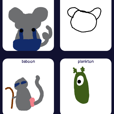
baboon
plankton