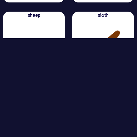
sheep
sloth
queen bee
woman