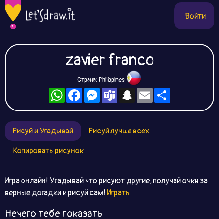
Войти
zavier franco
Страна: Philippines
WhatsApp
Facebook
Messenger
Teams
Snapchat
Email
Ресурс
Рисуй и Угадывай
Рисуй лучше всех
Копировать рисунок
Игра онлайн! Угадывай что рисуют другие, получай очки за
верные догадки и рисуй сам!
Играть
Нечего тебе показать