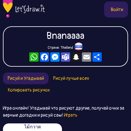
Войти
Bnanaaaa
Страна: Thailand
WhatsApp
Facebook
Messenger
Teams
Snapchat
Email
Ресурс
Рисуй и Угадывай
Рисуй лучше всех
Копировать рисунок
Игра онлайн! Угадывай что рисуют другие, получай очки за
верные догадки и рисуй сам!
Играть
ไม้กวาด