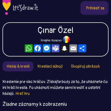
Prihlásiť sa
Çınar Özel
Krajina: Kosovo
WhatsApp
Facebook
Messenger
Teams
Snapchat
Email
Zdieľaj
Hádaj & kresli
Kresliaci súboj!
Skopíruj obrázok
Kreslenie pre viac hráčov. Získajte body za to, že uhádnete čo
iní hráči kreslia. Po uhádnutí môžete sami kresliť a ostatní
hádajú.
Hrať hru
Žiadne záznamy k zobrazeniu