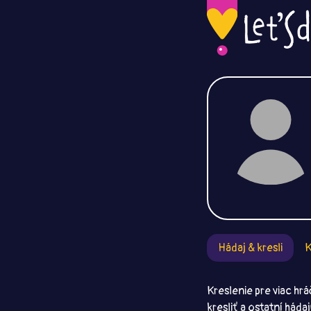
Hádaj & kresli
K
Kreslenie pre viac hrá
kresliť a ostatní háda