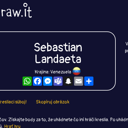
Sebastian
V
p
Landaeta
Krajina: Venezuela
WhatsApp
Facebook
Messenger
Teams
Snapchat
Email
Zdieľaj
resliaci súboj!
Skopíruj obrázok
čov. Získajte body za to, že uhádnete čo iní hráči kreslia. Po uhá
jú.
Hrať hru