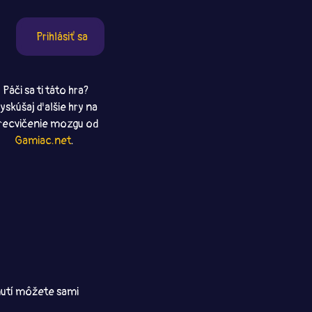
Prihlásiť sa
Páči sa ti táto hra?
yskúšaj ďalšie hry na
recvičenie mozgu od
Gamiac.net
.
dnutí môžete sami