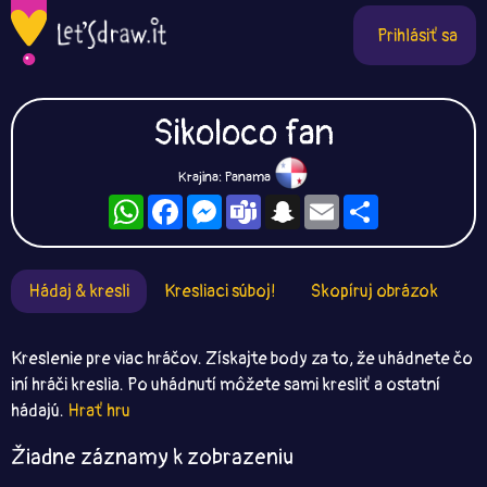
Prihlásiť sa
Sikoloco fan
Krajina: Panama
WhatsApp
Facebook
Messenger
Teams
Snapchat
Email
Zdieľaj
Hádaj & kresli
Kresliaci súboj!
Skopíruj obrázok
Kreslenie pre viac hráčov. Získajte body za to, že uhádnete čo
iní hráči kreslia. Po uhádnutí môžete sami kresliť a ostatní
hádajú.
Hrať hru
Žiadne záznamy k zobrazeniu