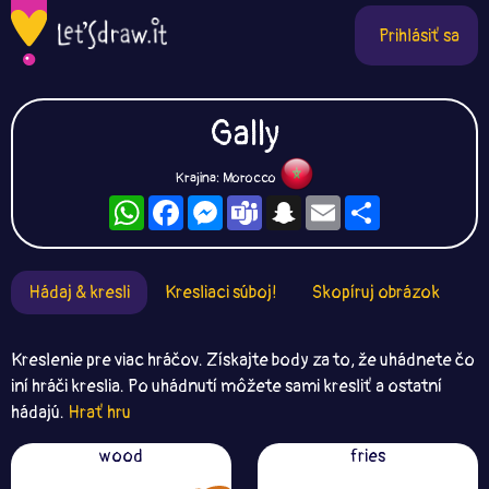
Prihlásiť sa
Gally
Krajina: Morocco
WhatsApp
Facebook
Messenger
Teams
Snapchat
Email
Zdieľaj
Hádaj & kresli
Kresliaci súboj!
Skopíruj obrázok
Kreslenie pre viac hráčov. Získajte body za to, že uhádnete čo
iní hráči kreslia. Po uhádnutí môžete sami kresliť a ostatní
hádajú.
Hrať hru
wood
fries