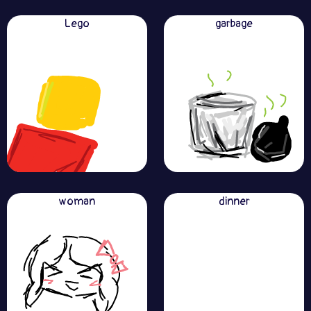
Lego
garbage
woman
dinner