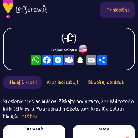
Prihlásiť sa
(🥀)
Krajina: Malaysia
WhatsApp
Facebook
Messenger
Teams
Snapchat
Email
Zdieľaj
Hádaj & kresli
Kresliaci súboj!
Skopíruj obrázok
Kreslenie pre viac hráčov. Získajte body za to, že uhádnete čo
iní hráči kreslia. Po uhádnutí môžete sami kresliť a ostatní
hádajú.
Hrať hru
firework
soap