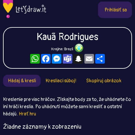
Prihlásiť sa
Kauã Rodrigues
Krajina: Brazil
WhatsApp
Facebook
Messenger
Teams
Snapchat
Email
Zdieľaj
Hádaj & kresli
Kresliaci súboj!
Skopíruj obrázok
Kreslenie pre viac hráčov. Získajte body za to, že uhádnete čo
iní hráči kreslia. Po uhádnutí môžete sami kresliť a ostatní
hádajú.
Hrať hru
Žiadne záznamy k zobrazeniu