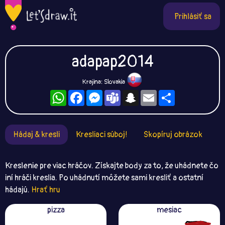
Prihlásiť sa
adapap2014
Krajina: Slovakia
WhatsApp
Facebook
Messenger
Teams
Snapchat
Email
Zdieľaj
Hádaj & kresli
Kresliaci súboj!
Skopíruj obrázok
Kreslenie pre viac hráčov. Získajte body za to, že uhádnete čo
iní hráči kreslia. Po uhádnutí môžete sami kresliť a ostatní
hádajú.
Hrať hru
pizza
mesiac