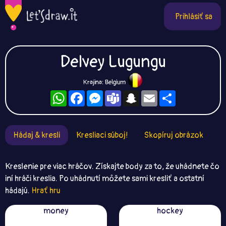
Prihlásiť sa
Delvey Lugungu
Krajina: Belgium
WhatsApp
Facebook
Messenger
Teams
Snapchat
Email
Zdieľaj
Hádaj & kresli
Kresliaci súboj!
Skopíruj obrázok
Kreslenie pre viac hráčov. Získajte body za to, že uhádnete čo
iní hráči kreslia. Po uhádnutí môžete sami kresliť a ostatní
hádajú.
Hrať hru
money
hockey