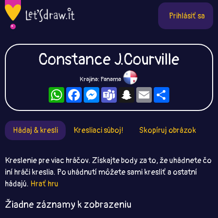
Prihlásiť sa
Constance J.Courville
Krajina: Panama
WhatsApp
Facebook
Messenger
Teams
Snapchat
Email
Zdieľaj
Hádaj & kresli
Kresliaci súboj!
Skopíruj obrázok
Kreslenie pre viac hráčov. Získajte body za to, že uhádnete čo
iní hráči kreslia. Po uhádnutí môžete sami kresliť a ostatní
hádajú.
Hrať hru
Žiadne záznamy k zobrazeniu