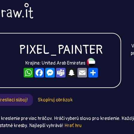
PIXEL_PAINTER
V
p
Krajina: United Arab Emirates
WhatsApp
Facebook
Messenger
Teams
Snapchat
Email
Zdieľaj
resliaci súboj!
Skopíruj obrázok
e kreslenie pre viac hráčov. Hráči vyberú slovo pro kreslenie. Každ
statné kresby. Najlepší vyhrává!
Hrať hru