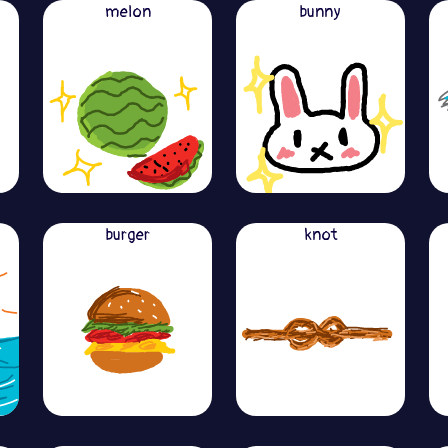
melon
bunny
burger
knot