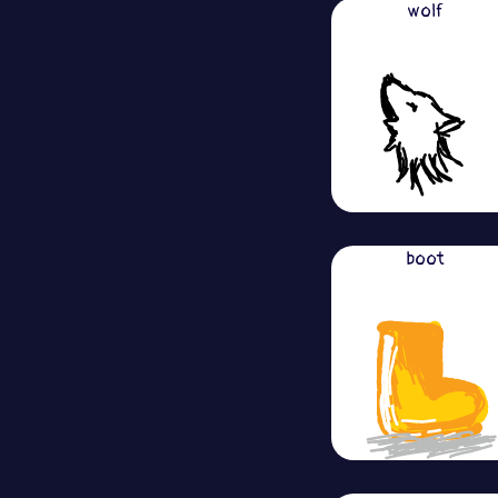
wolf
boot