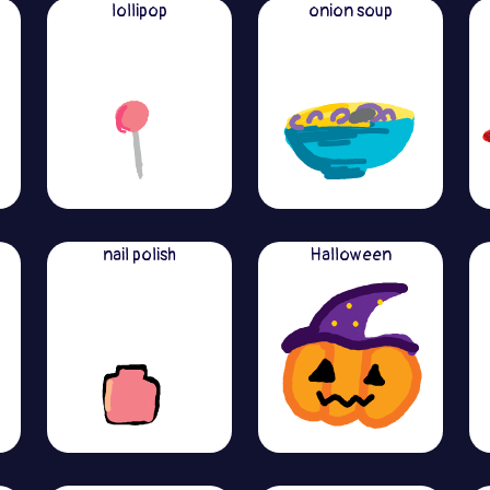
lollipop
onion soup
nail polish
Halloween