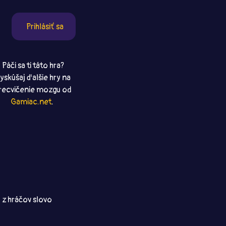
Prihlásiť sa
Páči sa ti táto hra?
yskúšaj ďalšie hry na
recvičenie mozgu od
Gamiac.net
.
ý z hráčov slovo