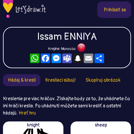
Prihlásiť sa
Issam ENNIYA
Krajina: Morocco
WhatsApp
Facebook
Messenger
Teams
Snapchat
Email
Zdieľaj
Hádaj & kresli
Kresliaci súboj!
Skopíruj obrázok
Kreslenie pre viac hráčov. Získajte body za to, že uhádnete čo
iní hráči kreslia. Po uhádnutí môžete sami kresliť a ostatní
hádajú.
Hrať hru
knight
sheep