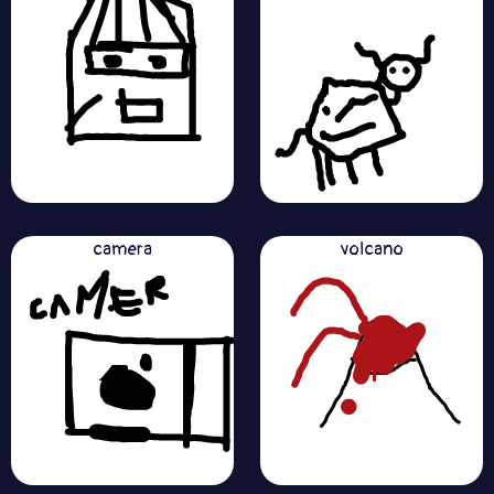
camera
volcano