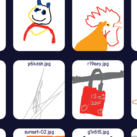
p6kdsh.jpg
r19aey.jpg
sunset-02.jpg
g1x6t5.jpg