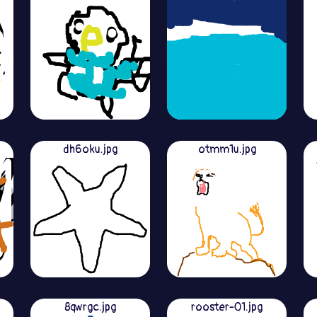
dh6oku.jpg
otmm1u.jpg
8qwrgc.jpg
rooster-01.jpg