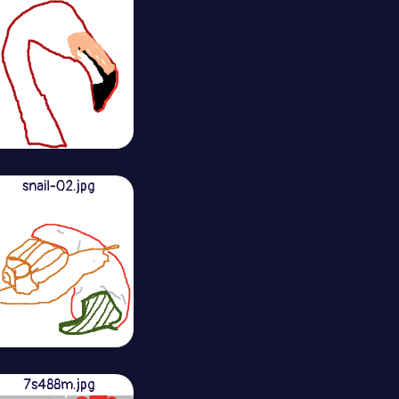
snail-02.jpg
7s488m.jpg