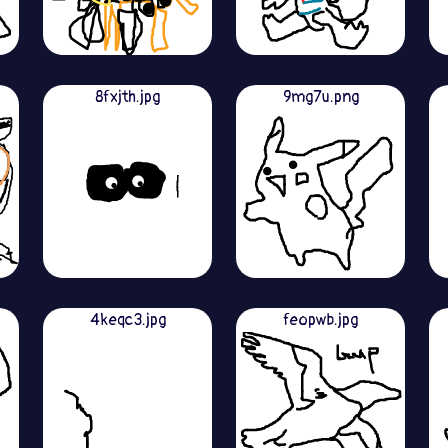
8fxjth.jpg
9mg7u.png
4keqc3.jpg
feopwb.jpg