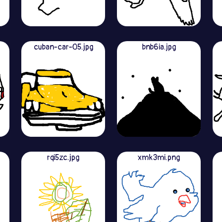
cuban-car-05.jpg
bnb6ia.jpg
rqi5zc.jpg
xmk3mi.png