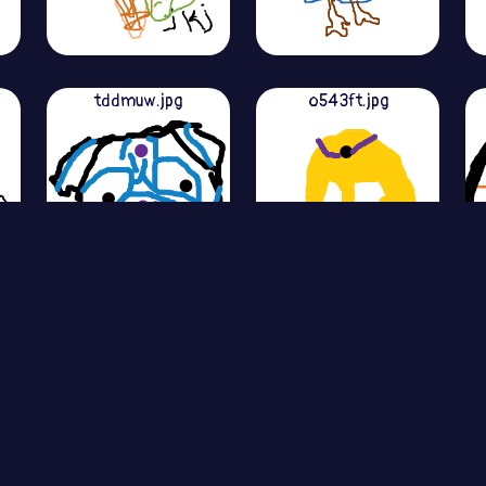
tddmuw.jpg
o543ft.jpg
View More
ไทย
|
นโยบายความเป็นส่วนตัว
|
Feedback