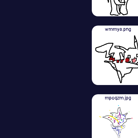
wmmya.png
mpoqzm.jpg