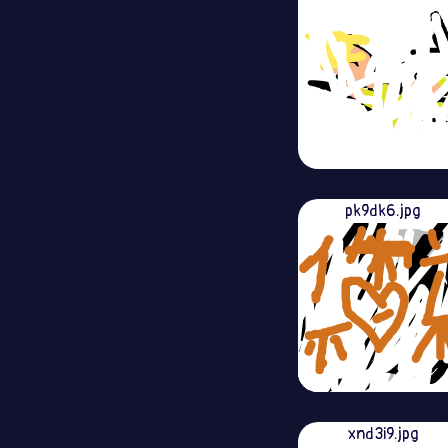
pk9dk6.jpg
xnd3i9.jpg