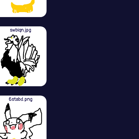
swbiqn.jpg
6stabd.png