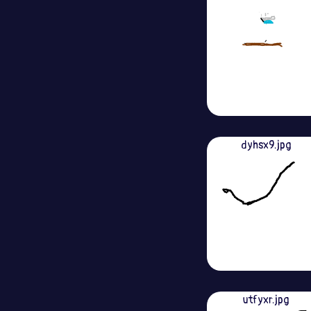
dyhsx9.jpg
utfyxr.jpg