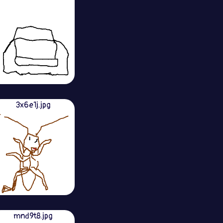
3x6e1j.jpg
mnd9t8.jpg