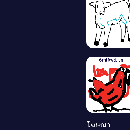
6mfkwd.jpg
โฆษณา