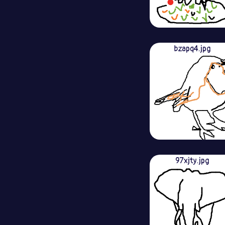
bzapq4.jpg
97xjty.jpg