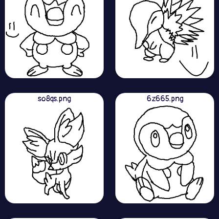
so8qs.png
6z665.png