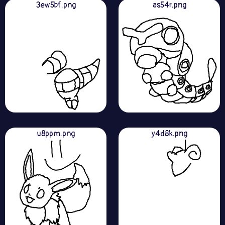
3ew5bf.png
as54r.png
u8ppm.png
y4d8k.png