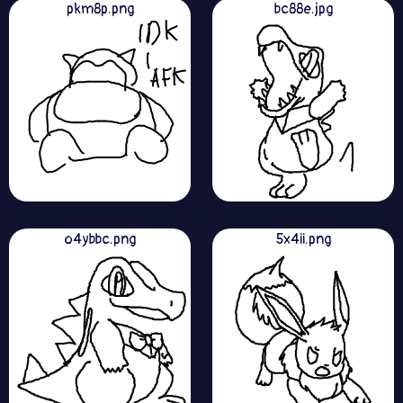
pkm8p.png
bc88e.jpg
o4ybbc.png
5x4ii.png