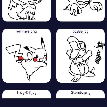
wmmya.png
bc88e.jpg
frog-03.jpg
3tembb.png