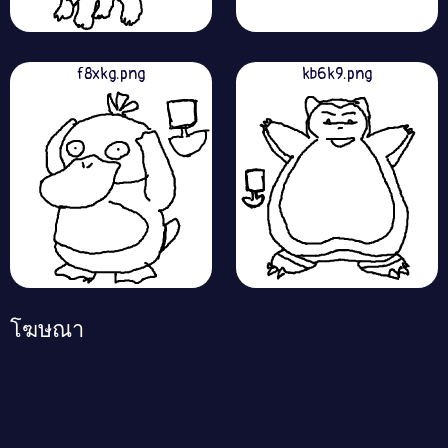
f8xkg.png
kb6k9.png
โฆษณา