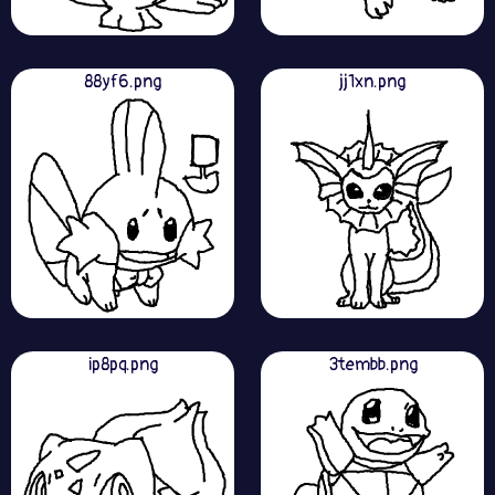
88yf6.png
jj1xn.png
ip8pq.png
3tembb.png