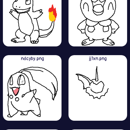
ndcyby.png
jj1xn.png