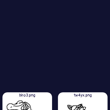
biro3.png
tw4yx.png