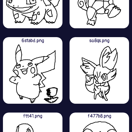
6stabd.png
so8qs.png
ftt41.png
f477b8.png