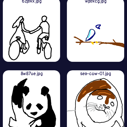
6zjbkx.jpg
wpbxcg.jpg
8w87ue.jpg
sea-cow-01.jpg