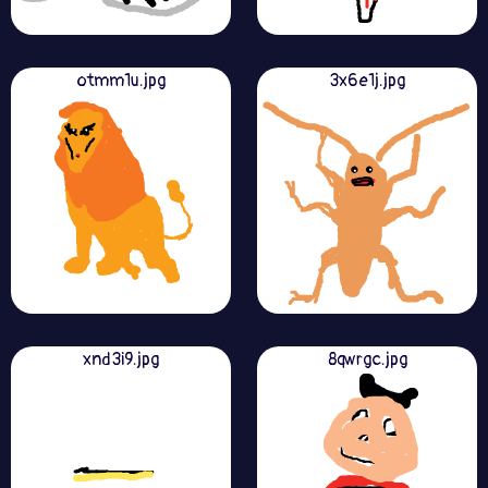
otmm1u.jpg
3x6e1j.jpg
xnd3i9.jpg
8qwrgc.jpg