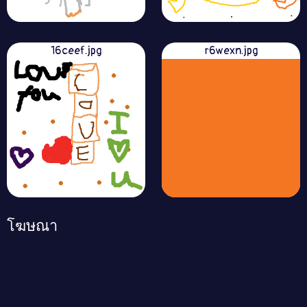
16ceef.jpg
r6wexn.jpg
โฆษณา