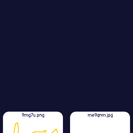
9mg7u.png
me9qnm.jpg