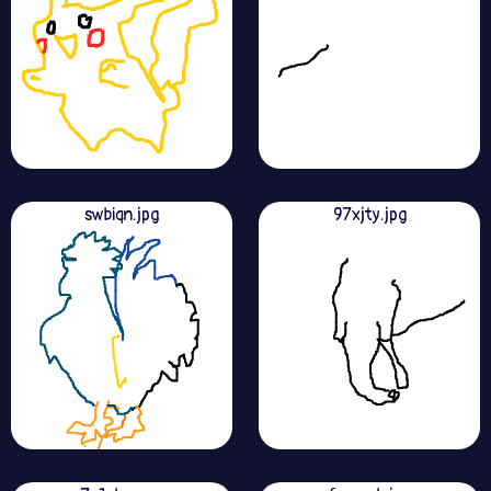
swbiqn.jpg
97xjty.jpg