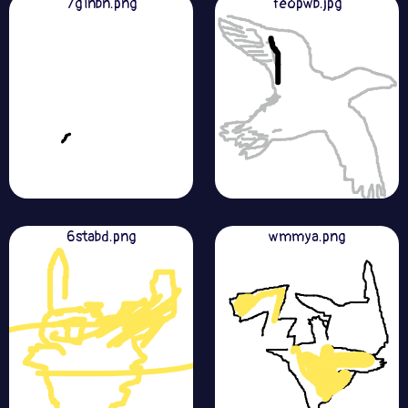
7g1nbn.png
feopwb.jpg
6stabd.png
wmmya.png