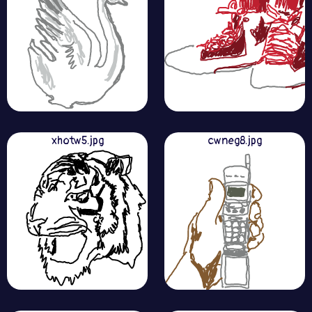
xhotw5.jpg
cwneg8.jpg