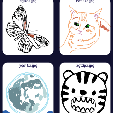
sgikcs.jpg
cat-02.jpg
yqefkz.jpg
zgt3pz.jpg