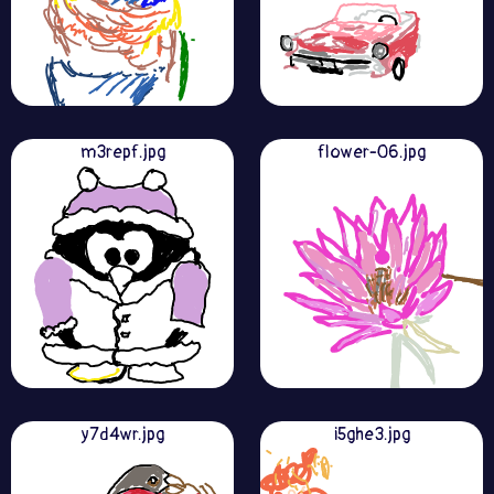
m3repf.jpg
flower-06.jpg
y7d4wr.jpg
i5ghe3.jpg