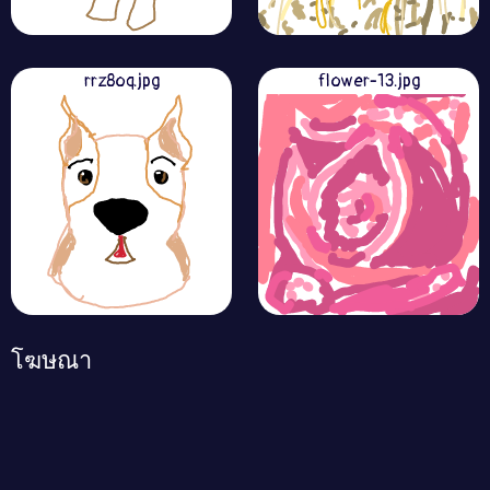
rrz8oq.jpg
flower-13.jpg
โฆษณา