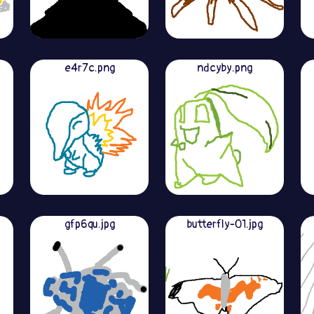
e4r7c.png
ndcyby.png
gfp6qu.jpg
butterfly-01.jpg