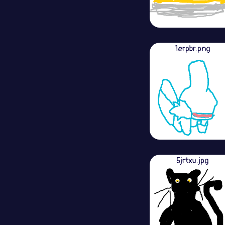
1erpbr.png
5jrtxu.jpg