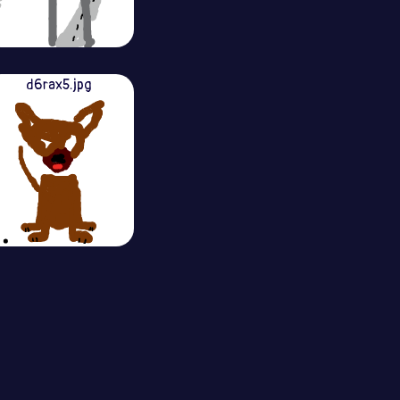
d6rax5.jpg