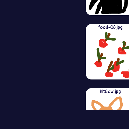
food-08.jpg
hit6ow.jpg