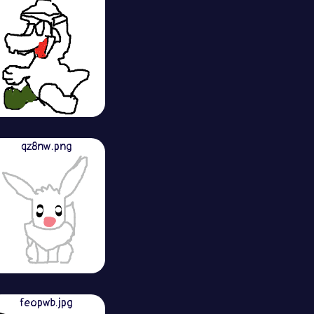
qz8nw.png
feopwb.jpg