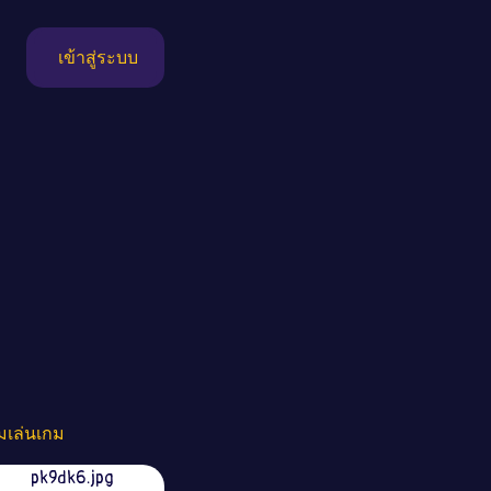
เข้าสู่ระบบ
ิ่มเล่นเกม
pk9dk6.jpg