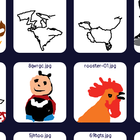
8qwrgc.jpg
rooster-01.jpg
5jhtoo.jpg
69bgts.jpg