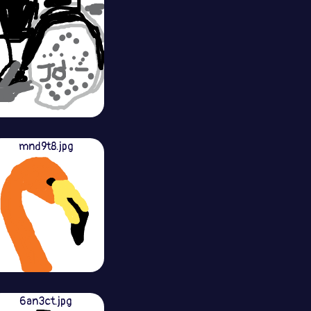
mnd9t8.jpg
6an3ct.jpg