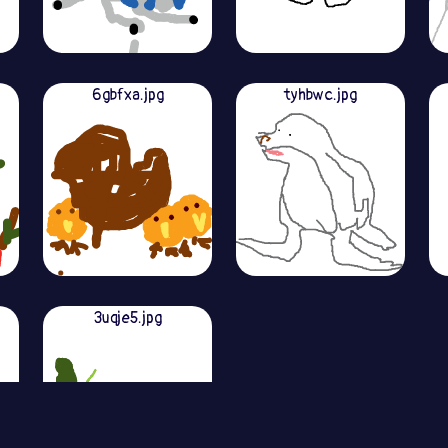
6gbfxa.jpg
tyhbwc.jpg
3uqje5.jpg