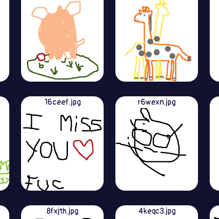
16ceef.jpg
r6wexn.jpg
8fxjth.jpg
4keqc3.jpg