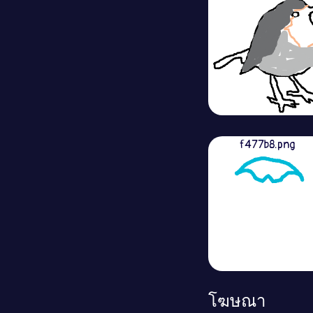
f477b8.png
โฆษณา