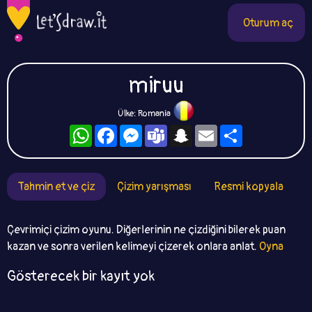
Oturum aç
miruu
Ülke: Romania
WhatsApp
Facebook
Messenger
Teams
Snapchat
Email
Paylaş
Tahmin et ve çiz
Çizim yarışması
Resmi kopyala
Çevrimiçi çizim oyunu. Diğerlerinin ne çizdiğini bilerek puan
kazan ve sonra verilen kelimeyi çizerek onlara anlat.
Oyna
Gösterecek bir kayıt yok