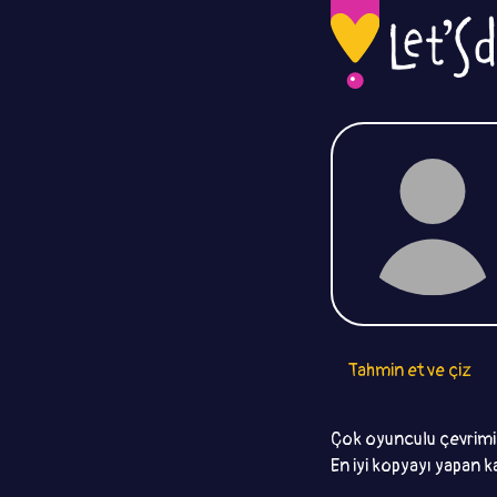
Tahmin et ve çiz
Çok oyunculu çevrimiç
En iyi kopyayı yapan k