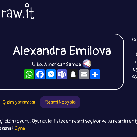
On
Alexandra Emilova
Ülke: American Samoa
oy
WhatsApp
Facebook
Messenger
Teams
Snapchat
Email
Paylaş
oy
Çizim yarışması
Resmi kopyala
i çizim oyunu. Oyuncular listeden resmi seçiyor ve bu resmin en iy
azanır!
Oyna