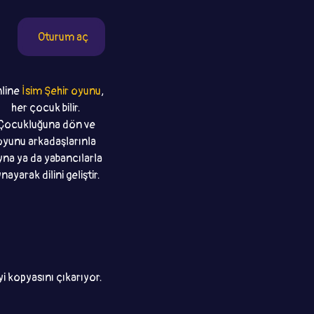
Oturum aç
line
İsim Şehir oyunu
,
her çocuk bilir.
Çocukluğuna dön ve
oyunu arkadaşlarınla
na ya da yabancılarla
nayarak dilini geliştir.
i kopyasını çıkarıyor.