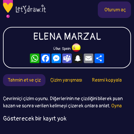
Oturum aç
ELENA MARZAL
Ülke: Spain
WhatsApp
Facebook
Messenger
Teams
Snapchat
Email
Paylaş
Tahmin et ve çiz
Çizim yarışması
Resmi kopyala
Çevrimiçi çizim oyunu. Diğerlerinin ne çizdiğini bilerek puan
kazan ve sonra verilen kelimeyi çizerek onlara anlat.
Oyna
Gösterecek bir kayıt yok