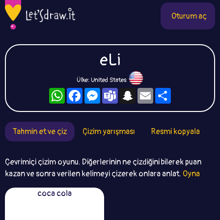
Oturum aç
eLi
Ülke: United States
WhatsApp
Facebook
Messenger
Teams
Snapchat
Email
Paylaş
Tahmin et ve çiz
Çizim yarışması
Resmi kopyala
Çevrimiçi çizim oyunu. Diğerlerinin ne çizdiğini bilerek puan
kazan ve sonra verilen kelimeyi çizerek onlara anlat.
Oyna
coca cola