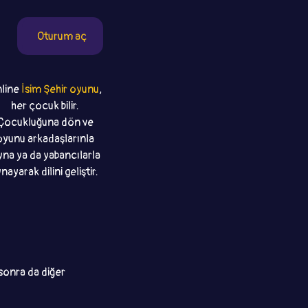
Oturum aç
line
İsim Şehir oyunu
,
her çocuk bilir.
Çocukluğuna dön ve
oyunu arkadaşlarınla
na ya da yabancılarla
nayarak dilini geliştir.
sonra da diğer