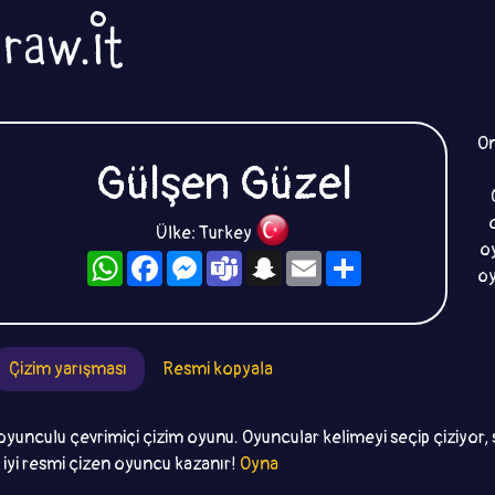
On
Gülşen Güzel
Ülke: Turkey
oy
WhatsApp
Facebook
Messenger
Teams
Snapchat
Email
Paylaş
oy
Çizim yarışması
Resmi kopyala
oyunculu çevrimiçi çizim oyunu. Oyuncular kelimeyi seçip çiziyor, 
n iyi resmi çizen oyuncu kazanır!
Oyna