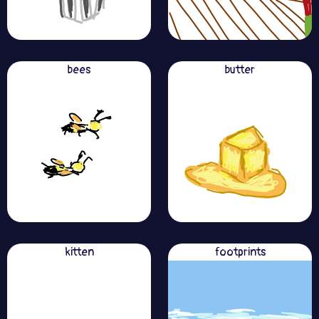
bees
butter
kitten
footprints