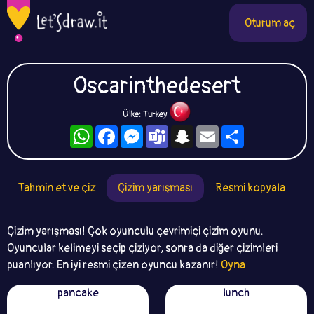
Oturum aç
Oscarinthedesert
Ülke: Turkey
WhatsApp
Facebook
Messenger
Teams
Snapchat
Email
Paylaş
Tahmin et ve çiz
Çizim yarışması
Resmi kopyala
Çizim yarışması! Çok oyunculu çevrimiçi çizim oyunu.
Oyuncular kelimeyi seçip çiziyor, sonra da diğer çizimleri
puanlıyor. En iyi resmi çizen oyuncu kazanır!
Oyna
pancake
lunch