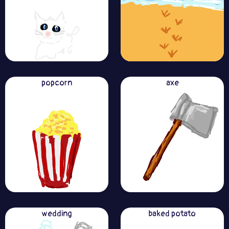
popcorn
axe
wedding
baked potato