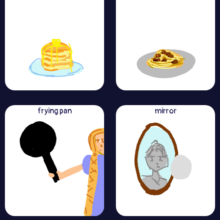
frying pan
mirror