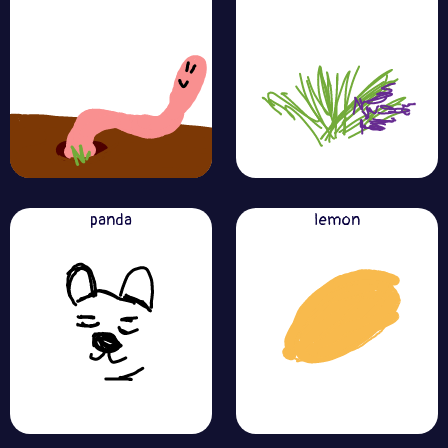
panda
lemon