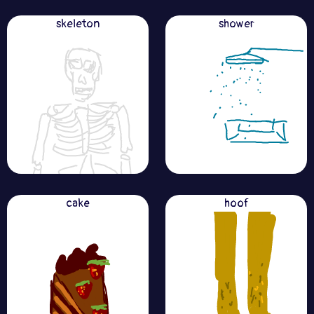
skeleton
shower
cake
hoof