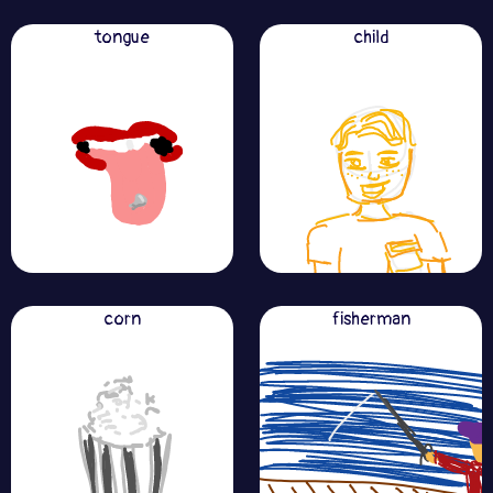
tongue
child
corn
fisherman