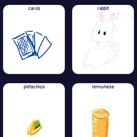
cards
rabbit
pistachios
lemonade