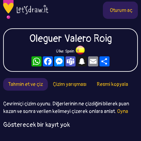
Oturum aç
Oleguer Valero Roig
Ülke: Spain
WhatsApp
Facebook
Messenger
Teams
Snapchat
Email
Paylaş
Tahmin et ve çiz
Çizim yarışması
Resmi kopyala
Çevrimiçi çizim oyunu. Diğerlerinin ne çizdiğini bilerek puan
kazan ve sonra verilen kelimeyi çizerek onlara anlat.
Oyna
Gösterecek bir kayıt yok