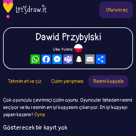
Oturum aç
Dawid Przybylski
Ülke: Poland
WhatsApp
Facebook
Messenger
Teams
Snapchat
Email
Paylaş
Tahmin et ve çiz
Çizim yarışması
Resmi kopyala
Çok oyunculu çevrimiçi çizim oyunu. Oyuncular listeden resmi
seçiyor ve bu resmin en iyi kopyasını çıkarıyor. En iyi kopyayı
yapan kazanır!
Oyna
Gösterecek bir kayıt yok