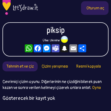
Oturum aç
piksip
Ülke: Ukraine
WhatsApp
Facebook
Messenger
Teams
Snapchat
Email
Paylaş
Tahmin et ve çiz
Çizim yarışması
Resmi kopyala
Çevrimiçi çizim oyunu. Diğerlerinin ne çizdiğini bilerek puan
kazan ve sonra verilen kelimeyi çizerek onlara anlat.
Oyna
Gösterecek bir kayıt yok