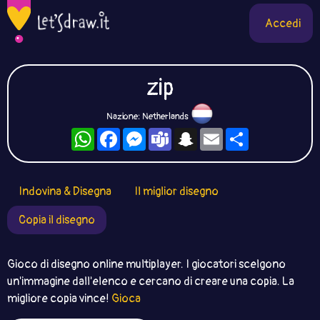
Accedi
zip
Nazione: Netherlands
WhatsApp
Facebook
Messenger
Teams
Snapchat
Email
Condividi
Indovina & Disegna
Il miglior disegno
Copia il disegno
Gioco di disegno online multiplayer. I giocatori scelgono
un'immagine dall'elenco e cercano di creare una copia. La
migliore copia vince!
Gioca