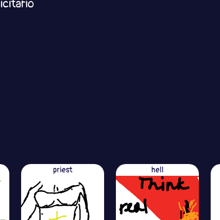
citario
priest
hell