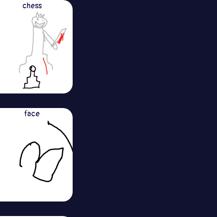
chess
face