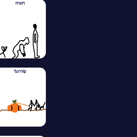
man
turnip