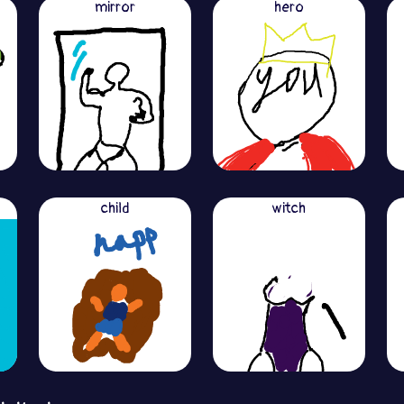
mirror
hero
child
witch