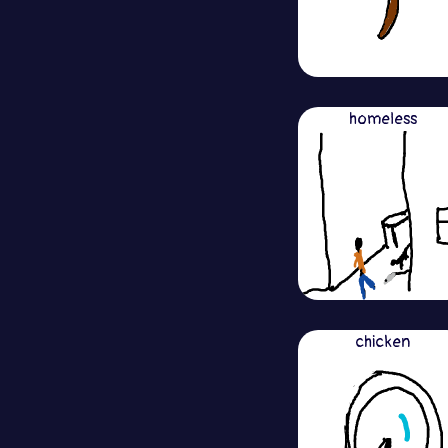
homeless
chicken