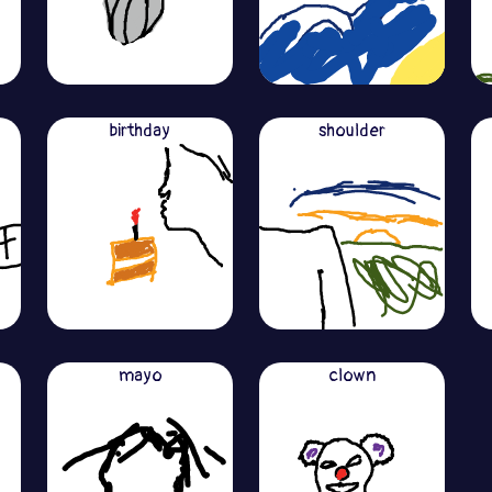
birthday
shoulder
mayo
clown