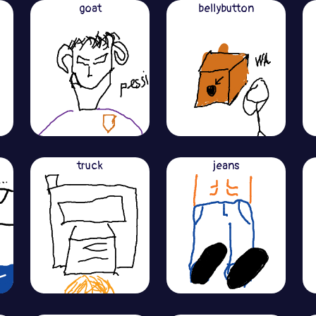
goat
bellybutton
truck
jeans