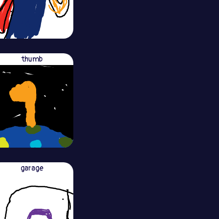
thumb
garage