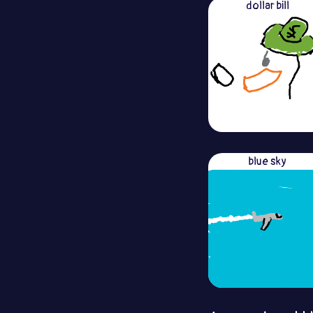
dollar bill
blue sky