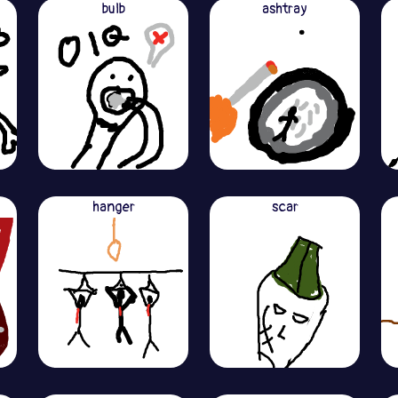
bulb
ashtray
hanger
scar