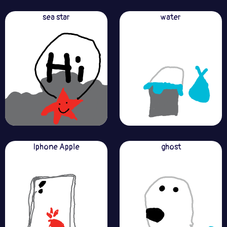
sea star
water
Iphone Apple
ghost