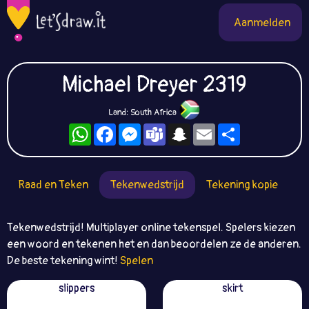
Aanmelden
Michael Dreyer 2319
Land: South Africa
WhatsApp
Facebook
Messenger
Teams
Snapchat
Email
Deel
Raad en Teken
Tekenwedstrijd
Tekening kopie
Tekenwedstrijd! Multiplayer online tekenspel. Spelers kiezen
een woord en tekenen het en dan beoordelen ze de anderen.
De beste tekening wint!
Spelen
slippers
skirt