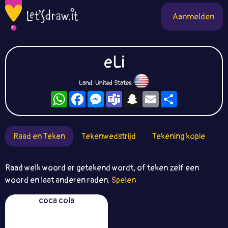
Aanmelden
eLi
Land: United States
WhatsApp
Facebook
Messenger
Teams
Snapchat
Email
Deel
Raad en Teken
Tekenwedstrijd
Tekening kopie
Raad welk woord er getekend wordt, of teken zelf een
woord en laat anderen raden.
Spelen
coca cola